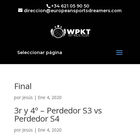
+34 621 05 90 50
direccion@europeansportsdreamers.com
Seleccionar página
Final
por
Jesús
|
Ene 4, 2020
3r y 4º – Perdedor S3 vs
Perdedor S4
por
Jesús
|
Ene 4, 2020