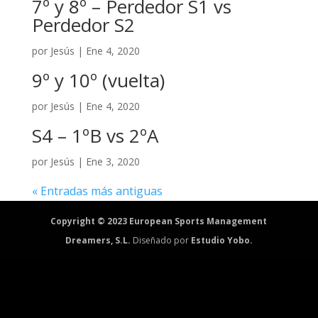
7º y 8º – Perdedor S1 vs
Perdedor S2
por
Jesús
|
Ene 4, 2020
9º y 10º (vuelta)
por
Jesús
|
Ene 4, 2020
S4 – 1ºB vs 2ºA
por
Jesús
|
Ene 3, 2020
« Entradas más antiguas
Copyright © 2023 European Sports Management
Dreamers, S.L.
Diseñado por
Estudio Yobo.