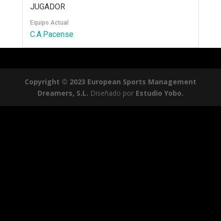
JUGADOR
Equipo Actual
C.A.Pacense
Copyright © 2023 European Sports Management
Dreamers, S.L.
Diseñado por
Estudio Yobo.