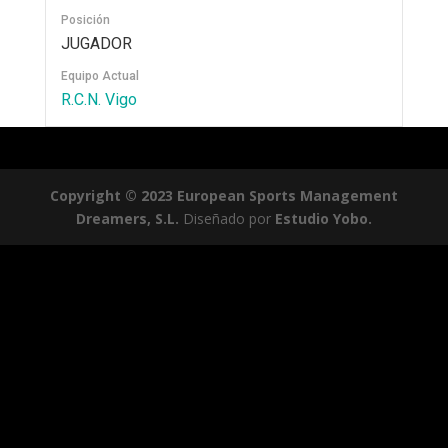
Posición
JUGADOR
Equipo Actual
R.C.N. Vigo
Copyright © 2023 European Sports Management
Dreamers, S.L.
Diseñado por
Estudio Yobo.