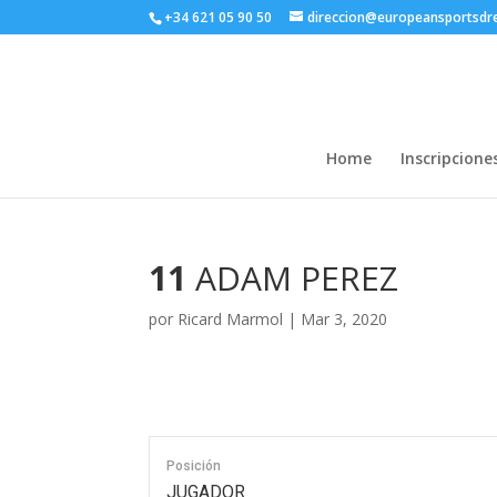
+34 621 05 90 50
direccion@europeansportsd
Home
Inscripcione
11
ADAM PEREZ
por
Ricard Marmol
|
Mar 3, 2020
Posición
JUGADOR