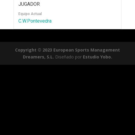
JUGADOR
Equipo Actual
C.W.Pontevedra
Copyright © 2023 European Sports Management
Dreamers, S.L.
Diseñado por
Estudio Yobo.