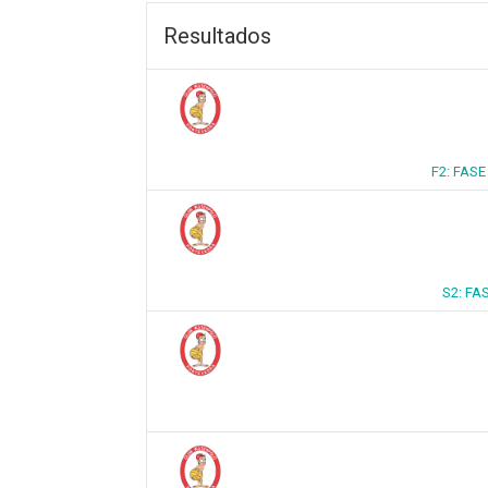
Resultados
F2: FAS
S2: FA