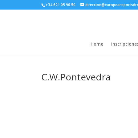
+34 621 05 90 50
direccion@europeansportsd
Home
Inscripcione
C.W.Pontevedra