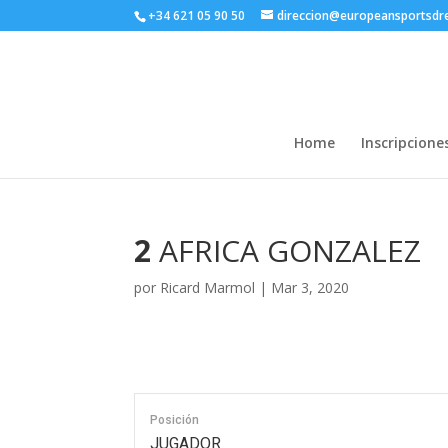
+34 621 05 90 50
direccion@europeansportsd
Home
Inscripcione
2
AFRICA GONZALEZ
por
Ricard Marmol
|
Mar 3, 2020
Posición
JUGADOR