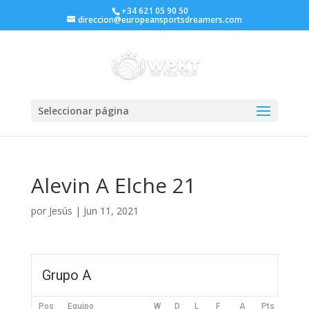
+34 621 05 90 50
direccion@europeansportsdreamers.com
Seleccionar página
Alevin A Elche 21
por
Jesús
|
Jun 11, 2021
Grupo A
Pos
Equipo
W
D
L
F
A
Pts