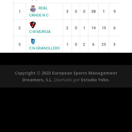
REAL
1
3
0
0
38
1
9
CANOE N.C
2
2
0
1
14
15
6
C.W.MURCIA
3
1
0
2
6
25
3
C.N.GRANOLLERS
Copyright © 2023 European Sports Management
Dreamers, S.L.
Diseñado por
Estudio Yobo.