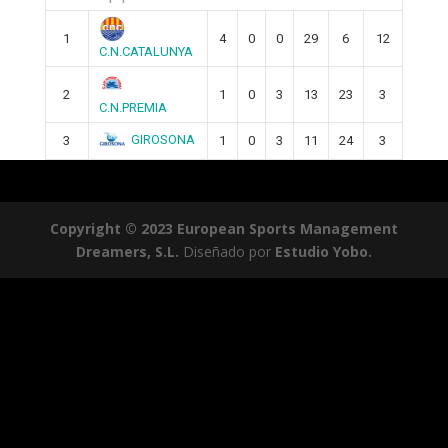
1
4
0
0
29
6
12
C.N.CATALUNYA
2
1
0
3
13
23
3
C.N.PREMIA
GIROSONA
3
1
0
3
11
24
3
Copyright © 2023 European Sports Management
Dreamers, S.L.
Diseñado por
Estudio Yobo.