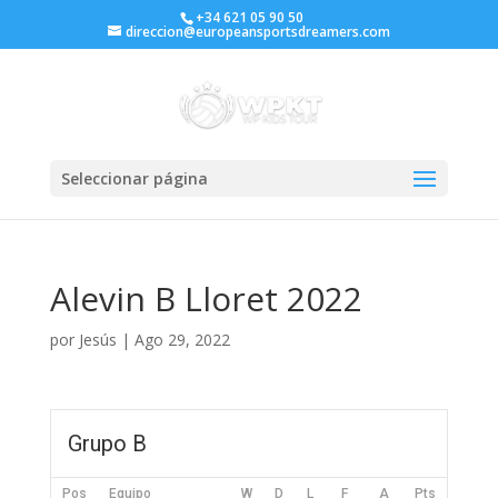
+34 621 05 90 50
direccion@europeansportsdreamers.com
Seleccionar página
Alevin B Lloret 2022
por
Jesús
|
Ago 29, 2022
Grupo B
Pos
Equipo
W
D
L
F
A
Pts