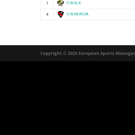
C.W.ELX
1
C.W.MURCIA
4
Copyright © 2023 European Sports Manage