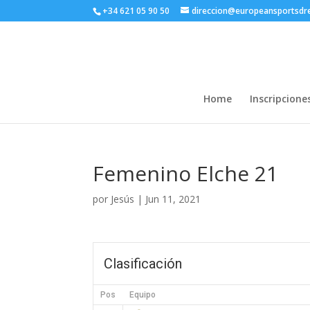
+34 621 05 90 50
direccion@europeansportsd
Home
Inscripcione
Femenino Elche 21
por
Jesús
|
Jun 11, 2021
Clasificación
Pos
Equipo