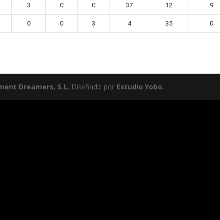
3
0
0
37
12
9
0
0
3
4
35
0
ment Dreamers, S.L.
Diseñado por
Estudio Yobo.