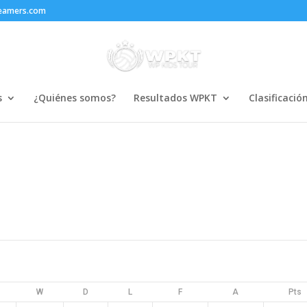
reamers.com
s
¿Quiénes somos?
Resultados WPKT
Clasificació
W
D
L
F
A
Pts