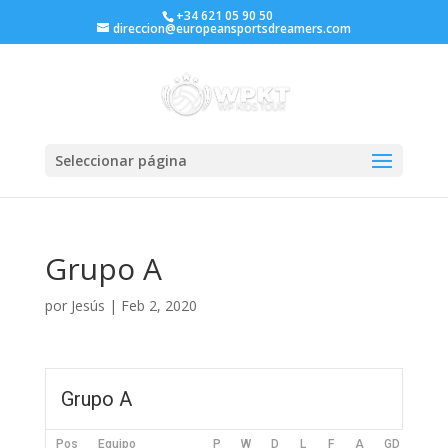
+34 621 05 90 50
direccion@europeansportsdreamers.com
Seleccionar página
Grupo A
por
Jesús
|
Feb 2, 2020
Grupo A
Pos
Equipo
P
W
D
L
F
A
GD
Pts