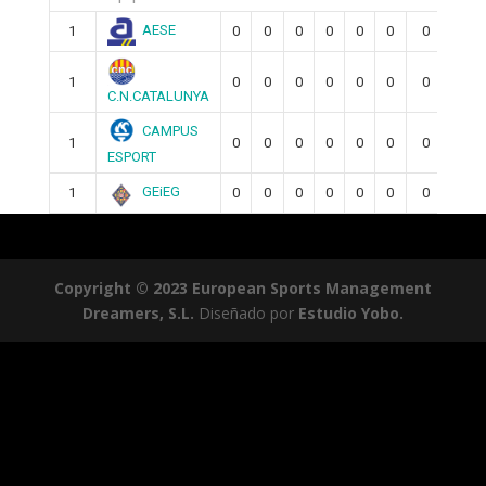
AESE
1
0
0
0
0
0
0
0
0
1
0
0
0
0
0
0
0
0
C.N.CATALUNYA
CAMPUS
1
0
0
0
0
0
0
0
0
ESPORT
GEiEG
1
0
0
0
0
0
0
0
0
Copyright © 2023 European Sports Management
Dreamers, S.L.
Diseñado por
Estudio Yobo.