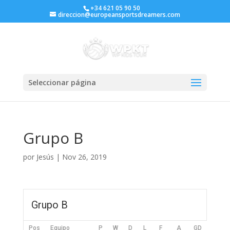
+34 621 05 90 50
direccion@europeansportsdreamers.com
Seleccionar página
Grupo B
por
Jesús
|
Nov 26, 2019
Grupo B
Pos
Equipo
P
W
D
L
F
A
GD
Pts