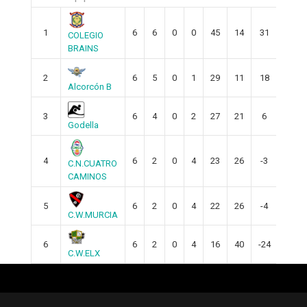
1
6
6
0
0
45
14
31
18
COLEGIO
BRAINS
2
6
5
0
1
29
11
18
15
Alcorcón B
3
6
4
0
2
27
21
6
12
Godella
4
6
2
0
4
23
26
-3
6
C.N.CUATRO
CAMINOS
5
6
2
0
4
22
26
-4
6
C.W.MURCIA
6
6
2
0
4
16
40
-24
6
C.W.ELX