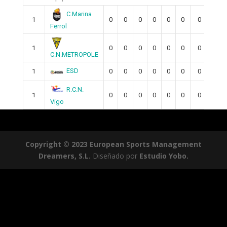
C.Marina
1
0
0
0
0
0
0
0
0
Ferrol
1
0
0
0
0
0
0
0
0
C.N.METROPOLE
ESD
1
0
0
0
0
0
0
0
0
R.C.N.
1
0
0
0
0
0
0
0
0
Vigo
Copyright © 2023 European Sports Management
Dreamers, S.L.
Diseñado por
Estudio Yobo.