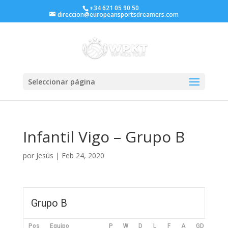
+34 621 05 90 50
direccion@europeansportsdreamers.com
Seleccionar página
Infantil Vigo – Grupo B
por
Jesús
|
Feb 24, 2020
Grupo B
Pos
Equipo
P
W
D
L
F
A
GD
Pts