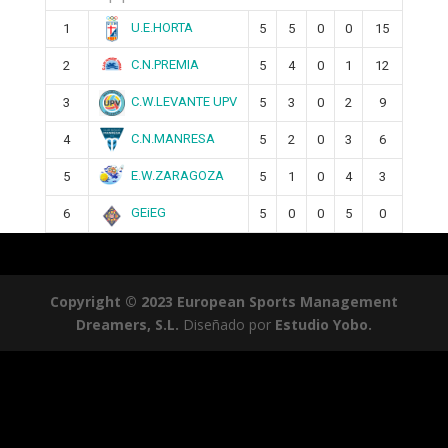
U.E.HORTA
1
5
5
0
0
15
C.N.PREMIA
2
5
4
0
1
12
C.W.LEVANTE UPV
3
5
3
0
2
9
C.N.MANRESA
4
5
2
0
3
6
E.W.ZARAGOZA
5
5
1
0
4
3
GEiEG
6
5
0
0
5
0
Copyright © 2023 European Sports Management
Dreamers, S.L.
Diseñado por
Estudio Yobo.