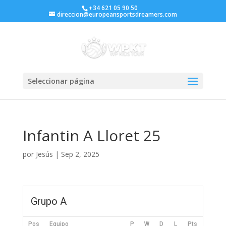
+34 621 05 90 50
direccion@europeansportsdreamers.com
Seleccionar página
Infantin A Lloret 25
por
Jesús
|
Sep 2, 2025
Grupo A
Pos
Equipo
P
W
D
L
Pts