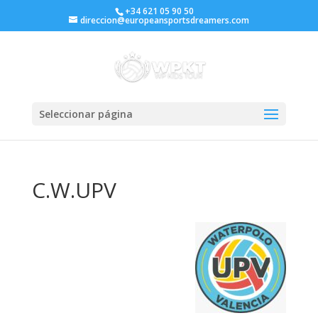
+34 621 05 90 50
direccion@europeansportsdreamers.com
Seleccionar página
C.W.UPV