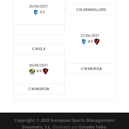
26/06/2021
C.N.GRANOLLERS
5
-
2
27/06/2021
8
-
5
C.W.ELX
26/06/2021
C.W.MURCIA
8
-
9
C.W.MURCIA
Copyright © 2023 European Sports Management
Dreamers, S.L.
Diseñado por
Estudio Yobo.