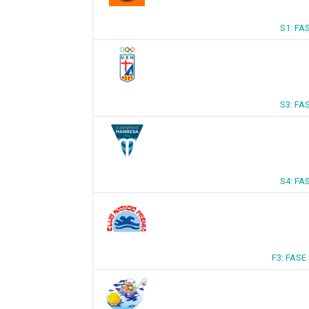
S1: FA
S3: FA
S4: FA
F3: FASE