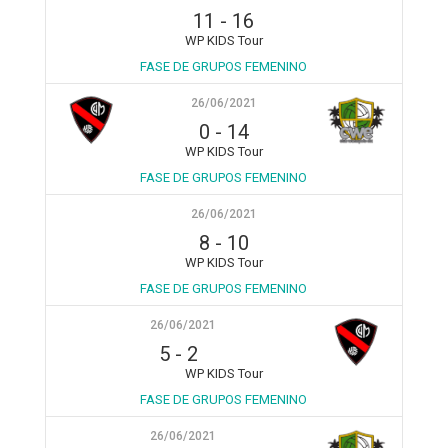
11
-
16
WP KIDS Tour
FASE DE GRUPOS FEMENINO
26/06/2021
0
-
14
WP KIDS Tour
FASE DE GRUPOS FEMENINO
26/06/2021
8
-
10
WP KIDS Tour
FASE DE GRUPOS FEMENINO
26/06/2021
5
-
2
WP KIDS Tour
FASE DE GRUPOS FEMENINO
26/06/2021