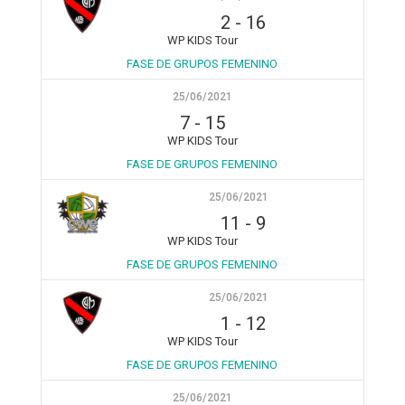
2
-
16
WP KIDS Tour
FASE DE GRUPOS FEMENINO
25/06/2021
7
-
15
WP KIDS Tour
FASE DE GRUPOS FEMENINO
25/06/2021
11
-
9
WP KIDS Tour
FASE DE GRUPOS FEMENINO
25/06/2021
1
-
12
WP KIDS Tour
FASE DE GRUPOS FEMENINO
25/06/2021