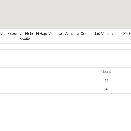
iutat Esportiva, Elche, El Bajo Vinalopó, Alicante, Comunidad Valenciana, 03202
España
Goals
11
4