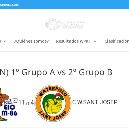
reamers.com
s
¿Quiénes somos?
Resultados WPKT
Clasificació
) 1º Grupo A vs 2º Grupo B
11
4
C.W.SANT JOSEP
vs