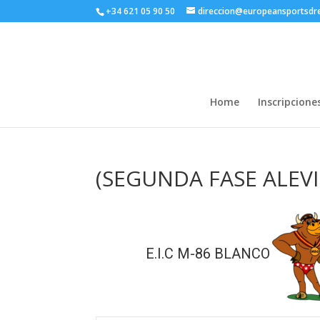
+34 621 05 90 50
direccion@europeansportsd
Home
Inscripcione
(SEGUNDA FASE ALEVIN
E.I.C M-86 BLANCO