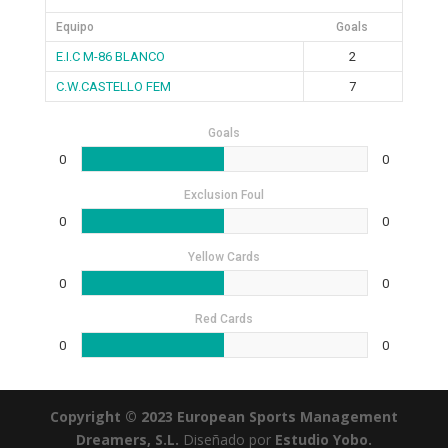
Equipo
Goals
E.I.C M-86 BLANCO
2
C.W.CASTELLO FEM
7
Goals
0
0
Exclusion Foul
0
0
Yellow Cards
0
0
Red Cards
0
0
Copyright © 2023 European Sports Management
Dreamers, S.L.
Diseñado por
Estudio Yobo.