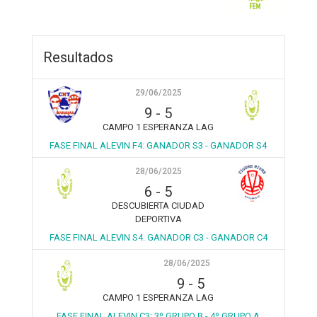
Resultados
29/06/2025
9
-
5
CAMPO 1 ESPERANZA LAG
FASE FINAL ALEVIN F4: GANADOR S3 - GANADOR S4
28/06/2025
6
-
5
DESCUBIERTA CIUDAD
DEPORTIVA
FASE FINAL ALEVIN S4: GANADOR C3 - GANADOR C4
28/06/2025
9
-
5
CAMPO 1 ESPERANZA LAG
FASE FINAL ALEVIN C3: 3º GRUPO B - 4º GRUPO A