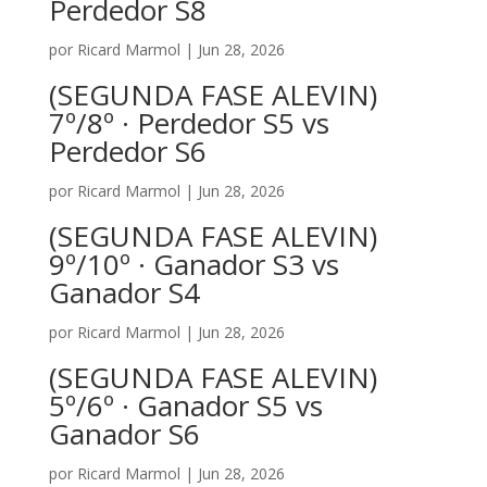
Perdedor S8
por
Ricard Marmol
|
Jun 28, 2026
(SEGUNDA FASE ALEVIN)
7º/8º · Perdedor S5 vs
Perdedor S6
por
Ricard Marmol
|
Jun 28, 2026
(SEGUNDA FASE ALEVIN)
9º/10º · Ganador S3 vs
Ganador S4
por
Ricard Marmol
|
Jun 28, 2026
(SEGUNDA FASE ALEVIN)
5º/6º · Ganador S5 vs
Ganador S6
por
Ricard Marmol
|
Jun 28, 2026