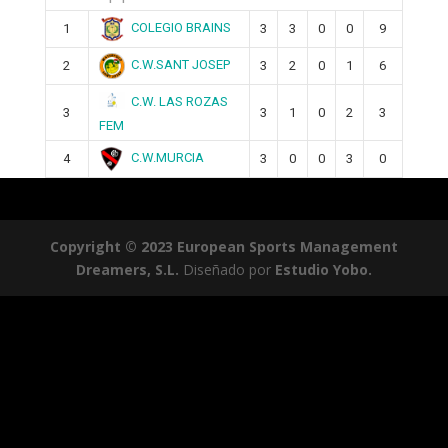
COLEGIO BRAINS
1
3
3
0
0
9
C.W.SANT JOSEP
2
3
2
0
1
6
C.W. LAS ROZAS
3
3
1
0
2
3
FEM
C.W.MURCIA
4
3
0
0
3
0
Copyright © 2023 European Sports Management
Dreamers, S.L.
Diseñado por
Estudio Yobo.