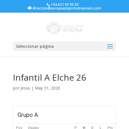
+34 621 05 90 50
direccion@europeansportsdreamers.com
Seleccionar página
Infantil A Elche 26
por
Jesús
|
May 31, 2026
Grupo A
Pos
Equipo
P
W
D
L
Pts