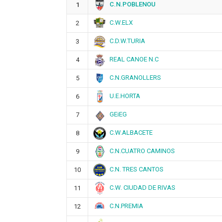
C.N.POBLENOU
1
C.W.ELX
2
C.D.W.TURIA
3
REAL CANOE N.C
4
C.N.GRANOLLERS
5
U.E.HORTA
6
GEiEG
7
C.W.ALBACETE
8
C.N.CUATRO CAMINOS
9
C.N. TRES CANTOS
10
C.W. CIUDAD DE RIVAS
11
C.N.PREMIA
12