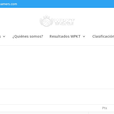
reamers.com
s
¿Quiénes somos?
Resultados WPKT
Clasificació
Pts