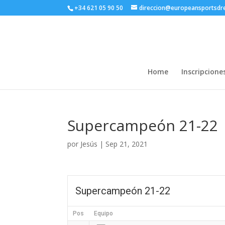
+34 621 05 90 50
direccion@europeansportsd
Home
Inscripcione
Supercampeón 21-22
por
Jesús
|
Sep 21, 2021
Supercampeón 21-22
Pos
Equipo