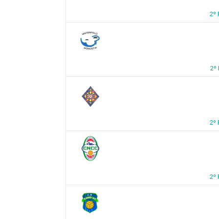
2º 
2º
2º
2º