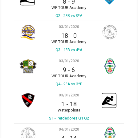
8
-
9
WP TOUR Academy
Q2 - 2ºB vs 3ºA
03/01/2020
18
-
0
WP TOUR Academy
Q3 - 1ºB vs 4ºA
03/01/2020
9
-
6
WP TOUR Academy
Q4 - 2ºA vs 3ºB
03/01/2020
1
-
18
Waterpolista
S1 - Perdedores Q1 Q2
04/01/2020