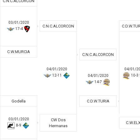
C.N.C.ALCORCON
03/01/2020
C.N.C.ALCORCON
C.D.W.TU
17
-
4
C.W.MURCIA
C.N.C.ALCORCON
04/01/2020
04/01/2
12
-
11
10
-
3
04/01/2020
14
-
7
Godella
C.D.W.TURIA
03/01/2020
CW Dos
C.W.EL
8
-
9
Hermanas