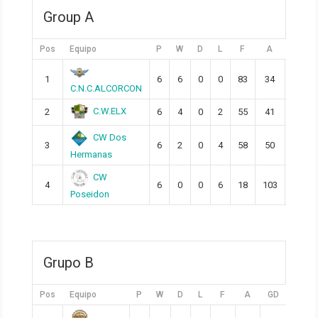
Group A
Pos
Equipo
P
W
D
L
F
A
GD
1
6
6
0
0
83
34
49
C.N.C.ALCORCON
C.W.ELX
2
6
4
0
2
55
41
14
CW Dos
3
6
2
0
4
58
50
8
Hermanas
CW
4
6
0
0
6
18
103
-85
Poseidon
Grupo B
Pos
Equipo
P
W
D
L
F
A
GD
Pts