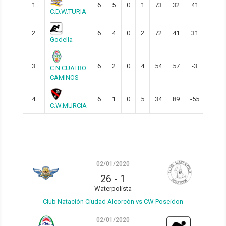
1
6
5
0
1
73
32
41
15
C.D.W.TURIA
2
6
4
0
2
72
41
31
12
Godella
3
6
2
0
4
54
57
-3
6
C.N.CUATRO
CAMINOS
4
6
1
0
5
34
89
-55
3
C.W.MURCIA
02/01/2020
26
-
1
Waterpolista
Club Natación Ciudad Alcorcón vs CW Poseidon
02/01/2020