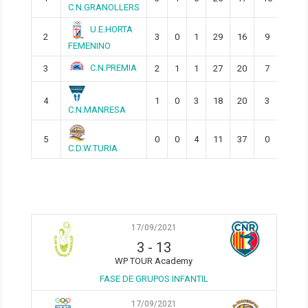
C.N.GRANOLLERS
U.E.HORTA
2
3
0
1
29
16
9
FEMENINO
C.N.PREMIA
3
2
1
1
27
20
7
4
1
0
3
18
20
3
C.N.MANRESA
5
0
0
4
11
37
0
C.D.W.TURIA
17/09/2021
3
-
13
WP TOUR Academy
FASE DE GRUPOS INFANTIL
17/09/2021