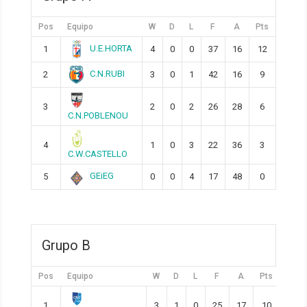
Pos
Equipo
W
D
L
F
A
Pts
U.E.HORTA
1
4
0
0
37
16
12
C.N.RUBI
2
3
0
1
42
16
9
3
2
0
2
26
28
6
C.N.POBLENOU
4
1
0
3
22
36
3
C.W.CASTELLO
GEiEG
5
0
0
4
17
48
0
Grupo B
Pos
Equipo
W
D
L
F
A
Pts
1
3
1
0
25
17
10