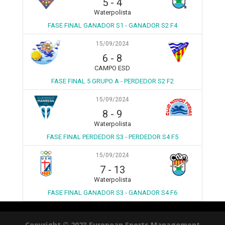
5
-
4
Waterpolista
FASE FINAL GANADOR S1 - GANADOR S2 F4
15/09/2024
6
-
8
CAMPO ESD
FASE FINAL 5 GRUPO A - PERDEDOR S2 F2
15/09/2024
8
-
9
Waterpolista
FASE FINAL PERDEDOR S3 - PERDEDOR S4 F5
15/09/2024
7
-
13
Waterpolista
FASE FINAL GANADOR S3 - GANADOR S4 F6
Copyright © 2023 European Sports Management