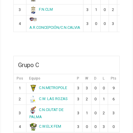
F.N.CLM
3
3
1
0
2
3
4
3
0
0
3
0
A.R.CONCEPCIÓN/C.N.CALVIA
Grupo C
Pos
Equipo
P
W
D
L
Pts
C.N.METROPOLE
1
3
3
0
0
9
C.W. LAS ROZAS
2
3
2
0
1
6
C.N.CIUTAT DE
3
3
1
0
2
3
PALMA
C.W.ELX FEM
4
3
0
0
3
0