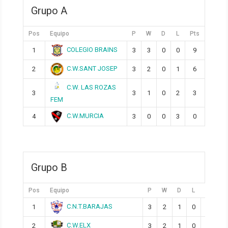
Grupo A
Pos
Equipo
P
W
D
L
Pts
COLEGIO BRAINS
1
3
3
0
0
9
C.W.SANT JOSEP
2
3
2
0
1
6
C.W. LAS ROZAS
3
3
1
0
2
3
FEM
C.W.MURCIA
4
3
0
0
3
0
Grupo B
Pos
Equipo
P
W
D
L
Pts
C.N.T.BARAJAS
1
3
2
1
0
7
C.W.ELX
2
3
2
1
0
7