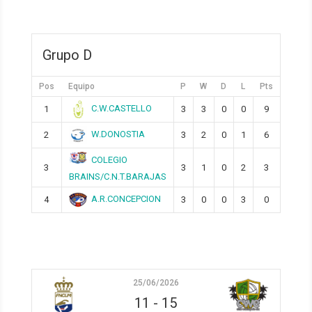
Grupo D
Pos
Equipo
P
W
D
L
Pts
C.W.CASTELLO
1
3
3
0
0
9
W.DONOSTIA
2
3
2
0
1
6
COLEGIO
3
3
1
0
2
3
BRAINS/C.N.T.BARAJAS
A.R.CONCEPCION
4
3
0
0
3
0
25/06/2026
11
-
15