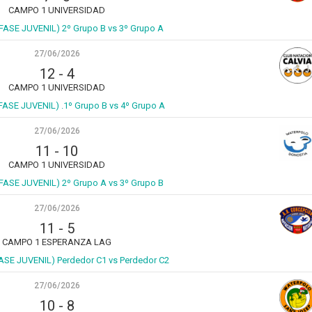
CAMPO 1 UNIVERSIDAD
ASE JUVENIL) 2º Grupo B vs 3º Grupo A
27/06/2026
12
-
4
CAMPO 1 UNIVERSIDAD
ASE JUVENIL) .1º Grupo B vs 4º Grupo A
27/06/2026
11
-
10
CAMPO 1 UNIVERSIDAD
ASE JUVENIL) 2º Grupo A vs 3º Grupo B
27/06/2026
11
-
5
CAMPO 1 ESPERANZA LAG
SE JUVENIL) Perdedor C1 vs Perdedor C2
27/06/2026
10
-
8