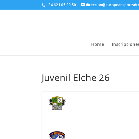
+34 621 05 90 50
direccion@europeansportsd
Home
Inscripcione
Juvenil Elche 26