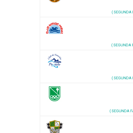
( SEGUNDA F
( SEGUNDA F
( SEGUNDA F
( SEGUNDA FA