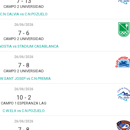
7
-
13
CAMPO 2 UNIVERSIDAD
C.N.CALVIA vs C.N.POZUELO
26/06/2026
7
-
6
CAMPO 2 UNIVERSIDAD
NOSTIA vs STADIUM CASABLANCA
26/06/2026
7
-
8
CAMPO 2 UNIVERSIDAD
.W.SANT JOSEP vs C.N.PREMIA
26/06/2026
10
-
2
CAMPO 1 ESPERANZA LAG
C.W.ELX vs C.N.POZUELO
26/06/2026
7
-
8