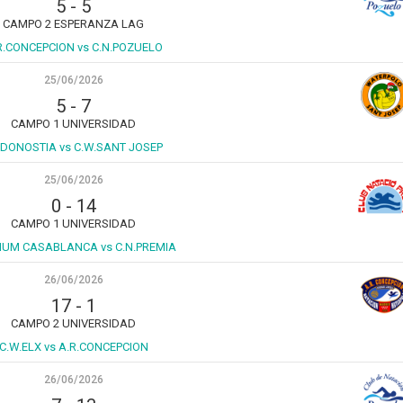
5
-
5
CAMPO 2 ESPERANZA LAG
R.CONCEPCION vs C.N.POZUELO
25/06/2026
5
-
7
CAMPO 1 UNIVERSIDAD
 DONOSTIA vs C.W.SANT JOSEP
25/06/2026
0
-
14
CAMPO 1 UNIVERSIDAD
IUM CASABLANCA vs C.N.PREMIA
26/06/2026
17
-
1
CAMPO 2 UNIVERSIDAD
C.W.ELX vs A.R.CONCEPCION
26/06/2026