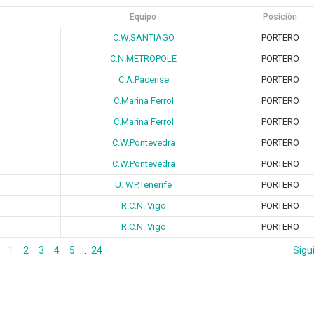
Equipo
Posición
C.W.SANTIAGO
PORTERO
C.N.METROPOLE
PORTERO
C.A.Pacense
PORTERO
C.Marina Ferrol
PORTERO
C.Marina Ferrol
PORTERO
C.W.Pontevedra
PORTERO
C.W.Pontevedra
PORTERO
U. WP.Tenerife
PORTERO
R.C.N. Vigo
PORTERO
R.C.N. Vigo
PORTERO
1
2
3
4
5
…
24
Sigu