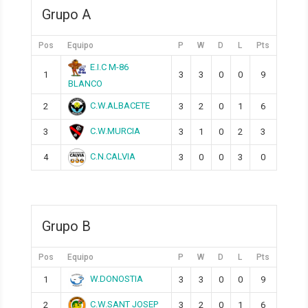
Grupo A
Pos
Equipo
P
W
D
L
Pts
E.I.C M-86
1
3
3
0
0
9
BLANCO
C.W.ALBACETE
2
3
2
0
1
6
C.W.MURCIA
3
3
1
0
2
3
C.N.CALVIA
4
3
0
0
3
0
Grupo B
Pos
Equipo
P
W
D
L
Pts
W.DONOSTIA
1
3
3
0
0
9
C.W.SANT JOSEP
2
3
2
0
1
6