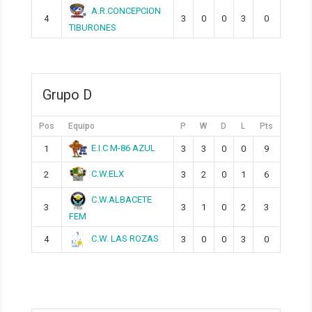
A.R.CONCEPCION
4
3
0
0
3
0
TIBURONES
Grupo D
Pos
Equipo
P
W
D
L
Pts
E.I.C M-86 AZUL
1
3
3
0
0
9
C.W.ELX
2
3
2
0
1
6
C.W.ALBACETE
3
3
1
0
2
3
FEM
C.W. LAS ROZAS
4
3
0
0
3
0