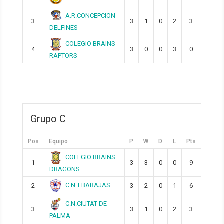
A.R.CONCEPCION
3
3
1
0
2
3
DELFINES
COLEGIO BRAINS
4
3
0
0
3
0
RAPTORS
Grupo C
Pos
Equipo
P
W
D
L
Pts
COLEGIO BRAINS
1
3
3
0
0
9
DRAGONS
C.N.T.BARAJAS
2
3
2
0
1
6
C.N.CIUTAT DE
3
3
1
0
2
3
PALMA