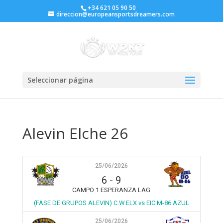
+34 621 05 90 50
direccion@europeansportsdreamers.com
Seleccionar página
Alevin Elche 26
25/06/2026
6
-
9
CAMPO 1 ESPERANZA LAG
(FASE DE GRUPOS ALEVIN) C.W.ELX vs EIC M-86 AZUL
25/06/2026