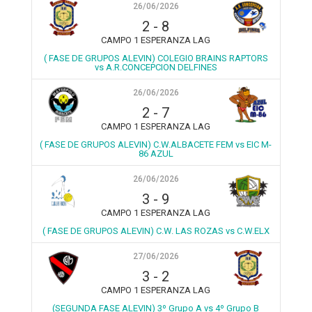
26/06/2026
2
-
8
CAMPO 1 ESPERANZA LAG
( FASE DE GRUPOS ALEVIN) COLEGIO BRAINS RAPTORS
vs A.R.CONCEPCION DELFINES
26/06/2026
2
-
7
CAMPO 1 ESPERANZA LAG
( FASE DE GRUPOS ALEVIN) C.W.ALBACETE FEM vs EIC M-
86 AZUL
26/06/2026
3
-
9
CAMPO 1 ESPERANZA LAG
( FASE DE GRUPOS ALEVIN) C.W. LAS ROZAS vs C.W.ELX
27/06/2026
3
-
2
CAMPO 1 ESPERANZA LAG
(SEGUNDA FASE ALEVIN) 3º Grupo A vs 4º Grupo B