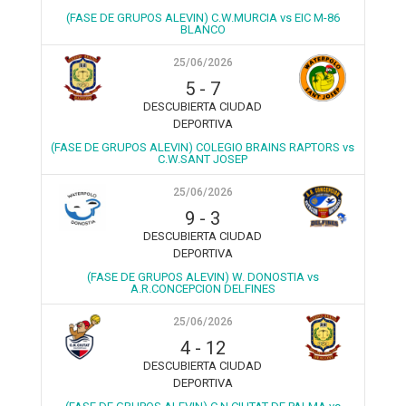
(FASE DE GRUPOS ALEVIN) C.W.MURCIA vs EIC M-86
BLANCO
25/06/2026
5
-
7
DESCUBIERTA CIUDAD
DEPORTIVA
(FASE DE GRUPOS ALEVIN) COLEGIO BRAINS RAPTORS vs
C.W.SANT JOSEP
25/06/2026
9
-
3
DESCUBIERTA CIUDAD
DEPORTIVA
(FASE DE GRUPOS ALEVIN) W. DONOSTIA vs
A.R.CONCEPCION DELFINES
25/06/2026
4
-
12
DESCUBIERTA CIUDAD
DEPORTIVA