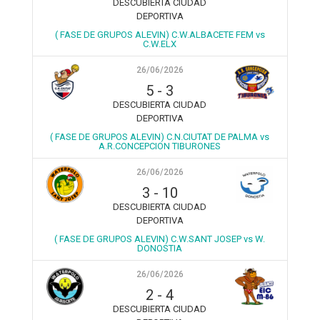
DESCUBIERTA CIUDAD
DEPORTIVA
( FASE DE GRUPOS ALEVIN) C.W.ALBACETE FEM vs
C.W.ELX
26/06/2026
5
-
3
DESCUBIERTA CIUDAD
DEPORTIVA
( FASE DE GRUPOS ALEVIN) C.N.CIUTAT DE PALMA vs
A.R.CONCEPCION TIBURONES
26/06/2026
3
-
10
DESCUBIERTA CIUDAD
DEPORTIVA
( FASE DE GRUPOS ALEVIN) C.W.SANT JOSEP vs W.
DONOSTIA
26/06/2026
2
-
4
DESCUBIERTA CIUDAD