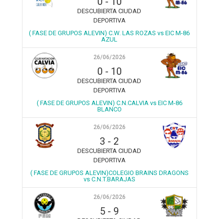
0
-
10
DESCUBIERTA CIUDAD
DEPORTIVA
( FASE DE GRUPOS ALEVIN) C.W. LAS ROZAS vs EIC M-86
AZUL
26/06/2026
0
-
10
DESCUBIERTA CIUDAD
DEPORTIVA
( FASE DE GRUPOS ALEVIN) C.N.CALVIA vs EIC M-86
BLANCO
26/06/2026
3
-
2
DESCUBIERTA CIUDAD
DEPORTIVA
( FASE DE GRUPOS ALEVIN)COLEGIO BRAINS DRAGONS
vs C.N.T.BARAJAS
26/06/2026
5
-
9