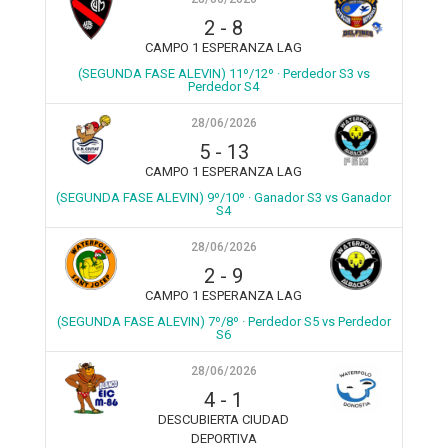
2
-
8
CAMPO 1 ESPERANZA LAG
(SEGUNDA FASE ALEVIN) 11º/12º · Perdedor S3 vs
Perdedor S4
28/06/2026
5
-
13
CAMPO 1 ESPERANZA LAG
(SEGUNDA FASE ALEVIN) 9º/10º · Ganador S3 vs Ganador
S4
28/06/2026
2
-
9
CAMPO 1 ESPERANZA LAG
(SEGUNDA FASE ALEVIN) 7º/8º · Perdedor S5 vs Perdedor
S6
28/06/2026
4
-
1
DESCUBIERTA CIUDAD
DEPORTIVA